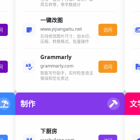
简互转等，带字数统计
一键改图
www.yijiangaitu.net
问
访问
在线修改图片尺寸，加水印、
压缩、转换格式，批量操作
Grammarly
grammarly.com
问
访问
智能写作助手，实时检查语法
错误和优化表达
制作
文
下厨房
xiachufang.com