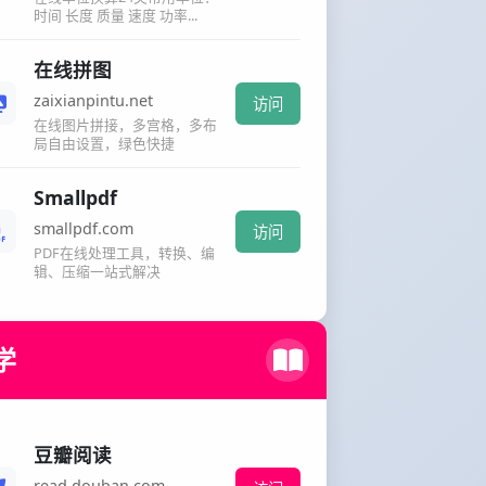
时间 长度 质量 速度 功率...
在线拼图
zaixianpintu.net
访问
在线图片拼接，多宫格，多布
局自由设置，绿色快捷
Smallpdf
smallpdf.com
访问
PDF在线处理工具，转换、编
辑、压缩一站式解决
学
豆瓣阅读
read.douban.com