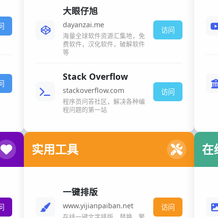
大眼仔旭
dayanzai.me
问
访问
海量全球软件资源汇集地，免
费软件，汉化软件，破解软件
等
Stack Overflow
问
stackoverflow.com
访问
程序员问答社区，解决各种编
程问题的第一站
实用工具
在
一键排版
www.yijianpaiban.net
问
访问
在线一键文字排版、替换、繁